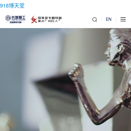
918博天堂
EN