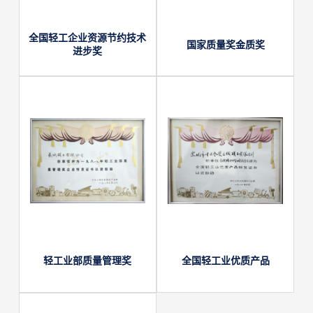
全国轻工企业资源节约技术
国家质量奖金质奖
进步奖
轻工业部质量管理奖
全国轻工业优质产品