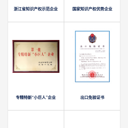
浙江省知识产权示范企业
国家知识产权优势企业
专精特新“小巨人”企业
出口免验证书