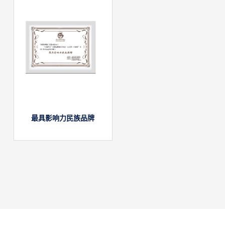
最具影响力民族品牌