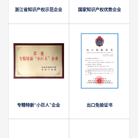
浙江省知识产权示范企业
国家知识产权优势企业
专精特新“小巨人”企业
出口免验证书