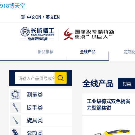
918博天堂
中文CN
/
英文EN
新品推荐
全线产品
定制
全线产品
钳类
测量类
工业级德式双色柄省
扳手类
力型钢丝钳
旋具类
套筒类