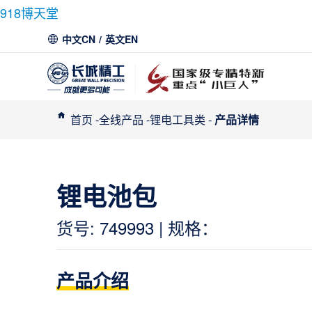
918博天堂
中文CN
/
英文EN
首页 -
全线产品 -
锂电工具类 -
产品详情
锂电池包
货号: 749993 | 规格：
产品介绍