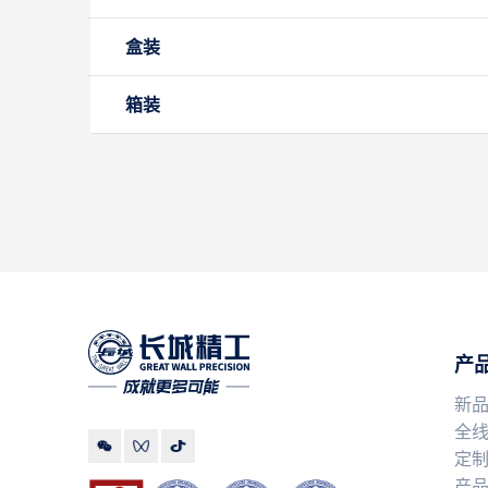
盒装
箱装
产
新
全
定
产